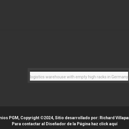
logistics warehouse with empty high racks in Germany
ios PGM, Copyright ©2024, Sitio desarrollado por: Richard Villapa
Para contactar al Diseñador de la Página haz click aquí